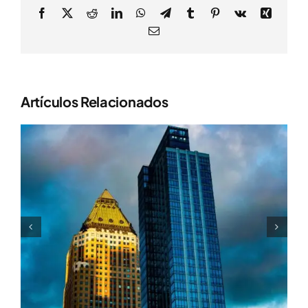
Facebook
X
Reddit
LinkedIn
WhatsApp
Telegram
Tumblr
Pinterest
Vk
Xing
Correo
electrónico
Artículos Relacionados
Cómo Maximizar El Valor En
Operaciones De Compra Y
Venta De Empresas