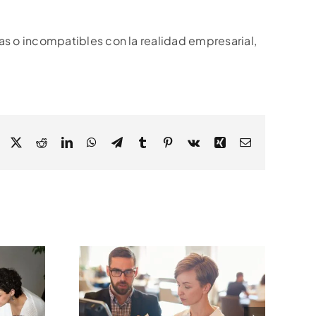
s o incompatibles con la realidad empresarial,
Facebook
X
Reddit
LinkedIn
WhatsApp
Telegram
Tumblr
Pinterest
Vk
Xing
Correo
electrónico
ación
ca Para