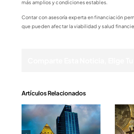
más amplios y condiciones estables.
Contar con asesoría experta en financiación per
que pueden afectar la viabilidad y salud financie
Comparte Esta Noticia, Elige Tu
Artículos Relacionados
Cómo Maximizar El
ción
Valor En