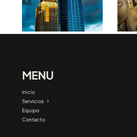
ede
Operaciones De
a
Compra Y Venta
 Las
De Empresas
MENU
Inicio
Servicios
Equipo
Contacto