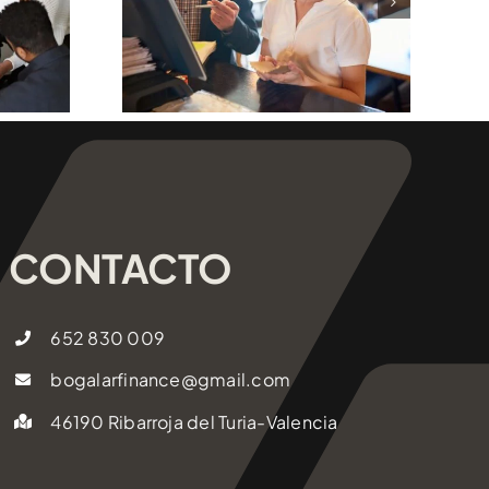
r El
ento
rial
CONTACTO
652 830 009
bogalarfinance@gmail.com
46190 Ribarroja del Turia-Valencia