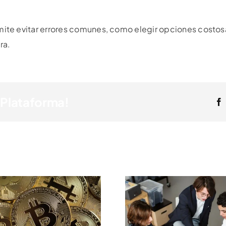
mite evitar errores comunes, como elegir opciones costosa
ra.
 Plataforma!
Cómo Un Sistema
De Control De
Financi
Gestión Puede
Estratégi