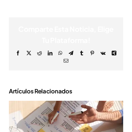
Comparte Esta Noticia, Elige
Tu Plataforma!
Facebook
X
Reddit
LinkedIn
WhatsApp
Telegram
Tumblr
Pinterest
Vk
Xing
Correo
electrónico
Artículos Relacionados