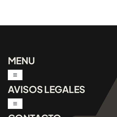
MENU
Toggle
Navigation
AVISOS LEGALES
Inicio
Servicios
Toggle
Navigation