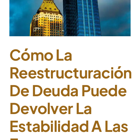
Cómo La
Reestructuración
De Deuda Puede
Devolver La
Estabilidad A Las